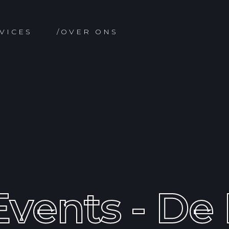
VICES
/OVER ONS
vents - De 