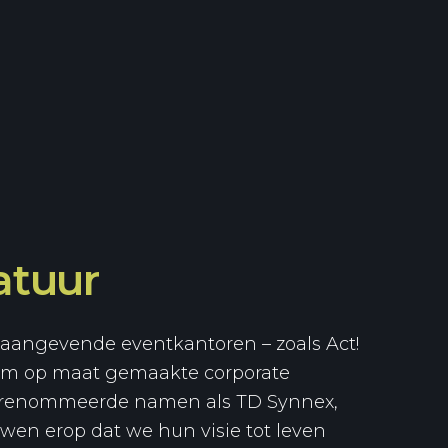
atuur
onaangevende eventkantoren – zoals Act!
– om op maat gemaakte corporate
gerenommeerde namen als TD Synnex,
ouwen erop dat we hun visie tot leven