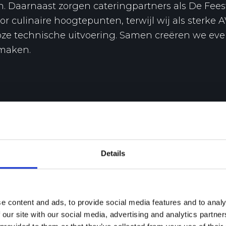
. Daarnaast zorgen cateringpartners als De Feest
or culinaire hoogtepunten, terwijl wij als sterke
oze technische uitvoering. Samen creëren we ev
maken.
Details
e content and ads, to provide social media features and to analy
 our site with our social media, advertising and analytics partn