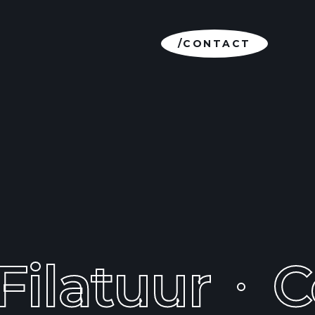
/CONTACT
Filatuur
C