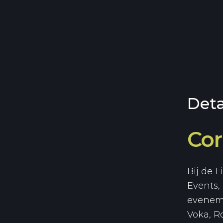
Deta
Cor
Bij de 
Events,
eveneme
Voka, Ro