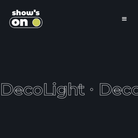
DecoLight
Deco