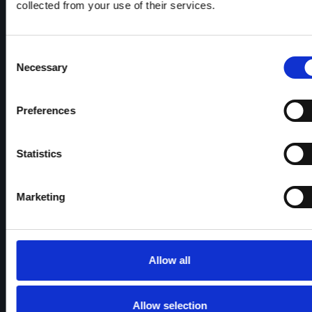
collected from your use of their services.
Consent
Necessary
Selection
Preferences
VOKA Wintercircus
Statistics
LEARN MORE
Marketing
Allow all
Allow selection